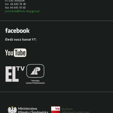
97-330 Sulejów
tel. 44 645 18 40
fax 44 645 18 60
piotrkow@lodz.lasy.gov.pl
Śledź nasz kanał YT: