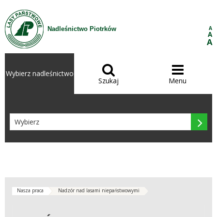
Przejdź do treści
A
Nadleśnictwo Piotrków
A
A


Wybierz nadleśnictwo
Szukaj
Menu

Nasza praca
Nadzór nad lasami niepaństwowymi