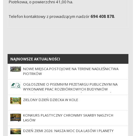
Piotrkowa, o powierzchni 41,00 ha.
Telefon kontaktowy z prowadzącym nadzór
694 408 878
.
NAJNOWSZE AKTUALNOŚCI
NAJNOWSZE AKTUALNOŚCI
NOWE MIEJSCA POSTOJOWE NA TERENIE NADLEŚNICTWA
PIOTRKÓW
OGŁOSZENIE O PISEMNYM PRZETARGU PUBLICZNYM NA
WYKONANIE PRAC ROZBIÓRKOWYCH BUDYNKÓW
POŁOŻONYCH NA TERENIE NADLEŚNICTWA PIOTRKÓW
ZIELONY DZIEŃ DZIECKA W KOLE
KONKURS PLASTYCZNY CHRONIMY SKARBY NASZYCH
LASÓW
DZIEŃ ZIEMI 2026: NASZA MOC DLA LASÓW I PLANETY