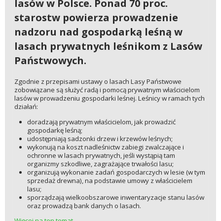
lasów w Polsce. Ponad 70 proc.
starostw powierza prowadzenie
nadzoru nad gospodarką leśną w
lasach prywatnych leśnikom z Lasów
Państwowych.
Zgodnie z przepisami ustawy o lasach Lasy Państwowe
zobowiązane są służyć radą i pomocą prywatnym właścicielom
lasów w prowadzeniu gospodarki leśnej. Leśnicy w ramach tych
działań:
doradzają prywatnym właścicielom, jak prowadzić
gospodarkę leśną;
udostępniają sadzonki drzew i krzewów leśnych;
wykonują na koszt nadleśnictw zabiegi zwalczające i
ochronne w lasach prywatnych, jeśli wystąpią tam
organizmy szkodliwe, zagrażające trwałości lasu;
organizują wykonanie zadań gospodarczych w lesie (w tym
sprzedaż drewna), na podstawie umowy z właścicielem
lasu;
sporządzają wielkoobszarowe inwentaryzacje stanu lasów
oraz prowadzą bank danych o lasach.
Więcej na ten temat