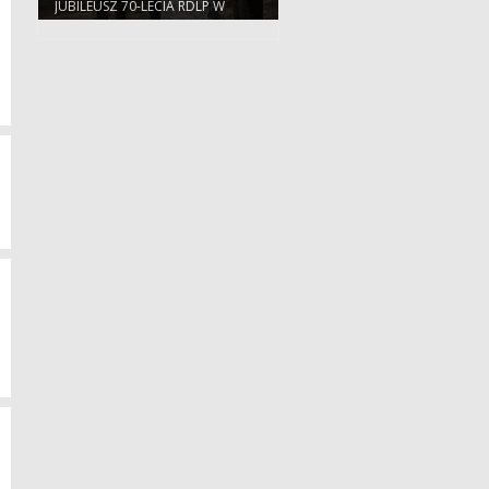
JUBILEUSZ 70-LECIA RDLP W
ŁODZI. PAMIĄTKOWY LAS.