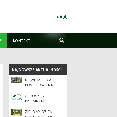
A
A
A

E
KONTAKT
NAJNOWSZE AKTUALNOŚCI
NAJNOWSZE AKTUALNOŚCI
NOWE MIEJSCA
POSTOJOWE NA
TERENIE
NADLEŚNICTWA
OGŁOSZENIE O
PIOTRKÓW
PISEMNYM
PRZETARGU
PUBLICZNYM NA
ZIELONY DZIEŃ
WYKONANIE PRAC
DZIECKA W KOLE