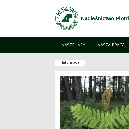
Przejdź do treści
Nadleśnictwo Piot
NASZE LASY
NASZA PRACA
Informacje