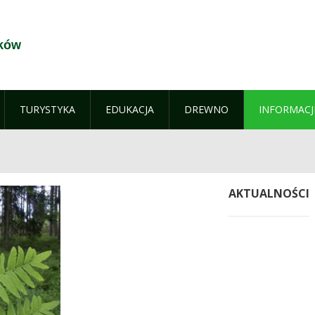
rków
TURYSTYKA
EDUKACJA
DREWNO
INFORMACJ
AKTUALNOŚCI