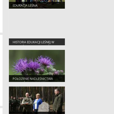
EDUKACJA LEŚNA
HISTORIA EDUKACJI LEŚNEJ W
NADLEŚNICTWIE PIOTRKÓW
POŁOŻENIE NADLEŚNICTWA
PIOTRKÓW