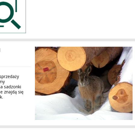
I
 sprzedaży
emy
na sadzonki
e znajdą się
k.