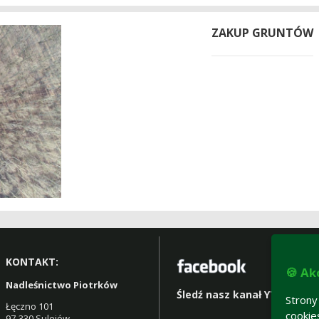
ZAKUP GRUNTÓW
KONTAKT:
🍪 Ak
Nadleśnictwo Piotrków
Śledź nasz kanał YT:
Strony
Łęczno 101
cookie
97-330 Sulejów